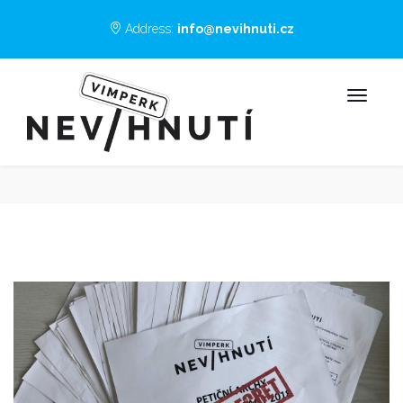
Address:
info@nevihnuti.cz