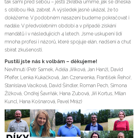
tak sami před sebou – jestli zkrátka umíme, jak se dneska
s oblibou říká, zabrat. A výsledek jasně ukázal, že to
dokážeme. V podobném nasazení budeme pokračovat i
nadále. V předvolebním období a v případě získání
mandátů i v následujících 4 letech. Jsme uskupení lidí
mnoha profesí i názorů, které spojuje elán, nadšení a chuť
sbírat zkušenosti.
Pustili jste nás k volbám – děkujeme!
Nevihnutí (Petr Samek, Adéla Jiříková, Jan Hanžl, David
Pfeifer, Lenka Kukačková, Jan Czerwenka, František Řehoř,
Stanislava Vacíková, David Šindler, Roman Pech, Simona
Žižková, Ondřej Šavrňák, Hana Zubová, Jiří Kortus, Milan
Kuncl, Hana Košnarová, Pavel Mráz)