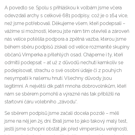
A povedlo se. Spolu s přihláškou k volbám jsme včera
odevzdali archy s celkově 681 podpisy, což je o 164 více,
než jsme potřebovali. Děkujeme všem, kteří podepsali –
vážíme si možnosti, kterou jste nám tím otevřeli a zároveň
nás velice potěšila podpora a zpětná vazba, kterou jsme
během sběru podpisů získali od velice rozmanité skupiny
občanů Vimperka a přilehlých osad. Chápeme i ty, kteří
odmítli podepsat – ať už z důvodů nechuti kamkoliv se
podepisovat, strachu o své osobní údaje či z pouhých
nesympatií k našemu hnutí. Všechny důvody jsou
legitimní. A největší dík patří mnoha dobrovolníkům, kteří
nám se sběrem pomohli a výrazně nás tak přiblížili na
startovní čáru volebního „závodu“.
Se sběrem podpisů jsme začali docela pozdě – měli
jsme na něj jen 25 dní. Brali jsme to jako takový malý test,
jestli jsme schopni obstát jak před vimperskou veřejností,