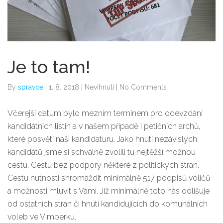
Je to tam!
By
spravce
|
1. 8. 2018
|
Nevihnutí
|
No Comments
Včerejší datum bylo mezním termínem pro odevzdání
kandidátních listin a v našem případě i petičních archů,
které posvětí naši kandidaturu. Jako hnutí nezávislých
kandidátů jsme si schválně zvolili tu nejtěžší možnou
cestu. Cestu bez podpory některé z politických stran.
Cestu nutnosti shromáždit minimálně 517 podpisů voličů
a možnosti mluvit s Vámi. Již minimálně toto nás odlišuje
od ostatních stran či hnutí kandidujících do komunálních
voleb ve Vimperku.